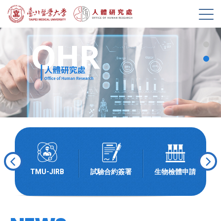
展
開
選
單
TMU-JIRB
試驗合約簽署
生物檢體申請