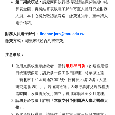
第二期款項起：
請廠商與執行機構確認臨床試驗期中結
算表金額，再將結算表以電子郵件寄至人體研究處財務
人員。本中心將於確認後寄送「繳費通知單」至申請人
電子信箱。
財務人員電子郵件：
finance.jcrc@tmu.edu.tw
繳費方式：
同臨床試驗合約審查費。
注意事項：
使用支票或匯票繳款者，請於
每月25日前
（如遇國定假
日或連續假期，請於前一個工作日辦理）將票據送達
「新北市中和區圓通路301號生醫科技大樓13樓（人體
研究處-財務）」。若逾期送達，因銀行票據兌現流程所
需時間，收據將於次月開立，費用亦順延至次月處理。
請務必於票據上註明「
本款支付予財團法人臺北醫學大
學
」。
為避免銀行退票，請提供「繳款當日前三個月內開立」