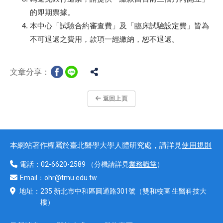
的即期票據。
本中心「試驗合約審查費」及「臨床試驗設定費」
皆為
不可退還之費用，款項一經繳納，恕不退還。
文章分享：
返回上頁
本網站著作權屬於臺北醫學大學人體研究處，請詳見
使用規則
電話：
02-6620-2589
（分機請詳見
業務職掌
）
Email：
ohr@tmu.edu.tw
地址：
235 新北市中和區圓通路301號
（雙和校區 生醫科技大
樓）