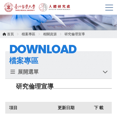
展
開
選
單
首頁
檔案專區
相關資源
研究倫理宣導
DOWNLOAD
檔案專區
展開選單
研究倫理宣導
項目
更新日期
下 載