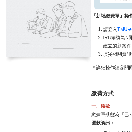
「新增繳費單」操
請登入
TMU-
IRB編號為
建立的新案件
填妥相關資訊
＊詳細操作請參閱
繳費方式
一、匯款
繳費單狀態為「已
匯款資訊：