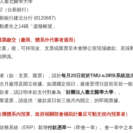
人臺北醫學大學
12（台新銀行）
銀行建北分行 (8120687)
動產生之14碼「虛擬帳號」
匯票繳交（廠商、體系外代審者適用）
立案」後，可持現金、支票或匯票至本會辦公室現場繳款。若採
利辨識。
者（如：支票、匯票），請於
每月20日前於TMU-eJIRB系統
次月處理及開立收據。如遇國定假日，最後受理日提前至前一個
款者，請註明本款支付對象為「
財團法人臺北醫學大學
」。
業退票，請提供「繳款當日前三個月內開立」的即期票據。
（獲體系內預算、政府相關部會補助計畫且可動支校內預算者）
財務系統（ERP）新增
付款憑單一
（即會一單）。會一單中之本