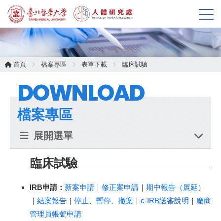
展
開
選
單
首頁
檔案專區
表單下載
臨床試驗
DOWNLOAD
檔案專區
展開選單
臨床試驗
IRB申請：
新案申請
｜
修正案申請
｜
期中報告（展延）
｜
結案報告
｜
停止、暫停、撤案
｜
c-IRB送審說明
｜
廠商
管理員帳號申請