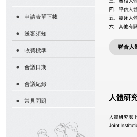
三、審核人
四、評估人
申請表單下載
五、臨床人
六、其他有
送審須知
聯合人
收費標準
會議日期
會議紀錄
人體研
常見問題
人體研究處下設
Joint In