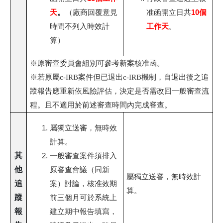
天
。
10個
（廠商回覆意見
准函開立日共
工作天
時間不列入時效計
。
算）
※原審查委員會組別可參考新案核准函。
※若原屬c-IRB案件但已退出c-IRB機制，自退出後之追
蹤報告應重新依風險評估，決定是否需改回一般審查流
程。且不適用於前述審查時間內完成審查。
屬獨立送審，無時效
計算。
其
一般審查案件須排入
他
原審查會議（同新
屬獨立送審，無時效計
追
案）討論，核准效期
算。
蹤
前三個月可於系統上
報
建立期中報告填寫，