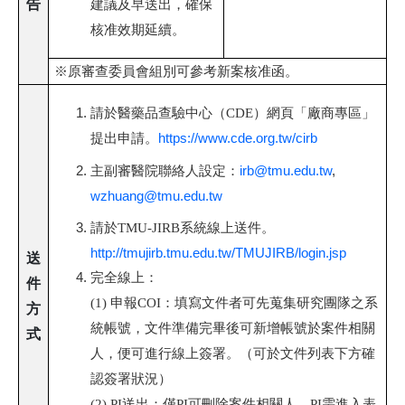
告
建議及早送出，確保
核准效期延續。
※原審查委員會組別可參考新案核准函。
請於醫藥品查驗中心（CDE）網頁「廠商專區」
https://www.cde.org.tw/cirb
提出申請。
irb@tmu.edu.tw
,
主副審醫院聯絡人設定：
wzhuang@tmu.edu.tw
請於TMU-JIRB系統線上送件。
http://tmujirb.tmu.edu.tw/TMUJIRB/login.jsp
送
完全線上：
件
(1) 申報COI：填寫文件者可先蒐集研究團隊之系
方
統帳號，文件準備完畢後可新增帳號於案件相關
式
人，便可進行線上簽署。（可於文件列表下方確
認簽署狀況）
(2) PI送出：僅PI可刪除案件相關人，PI需進入表