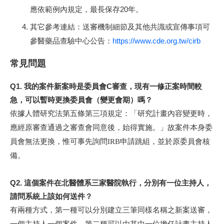
應依範例內規定，最長保存20年。
審機制細節及其他共識或宣傳事項可
其它參考連結：送
參醫藥品查驗中心公告：
https://www.cde.org.tw/cirb
常見問題
Q1. 我的案件新案時是委員會C審查，現有一修正案時間較
急，可以暫時更換委員會（變更會期）嗎？
依據人體研究法第五條第三項規定：「研究計畫內容變更時，
應經原審查通過之審查會同意後，始得實施。」故案件本身委
員會無法更換，惟可事先詢問IRB申請跳組，並於原委員會核
備。
Q2. 這個案件在北醫體系三家醫院執行，分別有一位主持人，
請問系統上該如何送件？
有兩種方式，第一種可以分別建立三筆同樣名稱之新案送審，