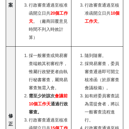
案
行政審查通過至核准
行政審查通過至核
20個工作
10個
函開立日共
准函開立日共
天
工作天
。（廠商回覆意見
。
時間不列入時效計
算）
採一般審查或簡易審
隨到隨審。
查端賴其初審程序，
採簡易審查，委員
惟屬行政變更者由執
審查通過即可開立
行秘書審查，屬簡易
核准函（於原審查
審查無需入會。
會議核備）。
會議前
需至少於該次
如有經委員審查認
10個工作天
通過行政
為需提會者，將以
審查。
一般審查流程進
修
行政審查通過至核准
行。
正
15個工作
函開立日共
行政審查通過至核