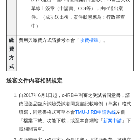
單線上簽章（申請書、COI等），由PI送出案
件。（成功送出後，案件狀態應為：行政審查
中）
繳
費用與繳費方式請參考本會「
收費標準
」。
費
方
式
送審文件內容相關規定
自2017年6月1日起，c-IRB主副審之受試者同意書，請
依照藥品臨床試驗受試者同意書記載範例（草案）格式
填寫，同意書格式可至本會
TMU-JIRB申請系統
左側
「檔案下載」功能下載，或至本會網站「
新案申請
」下
載相關表單。
多版變更案（修正案）合併送審：採逐版收費。可建立