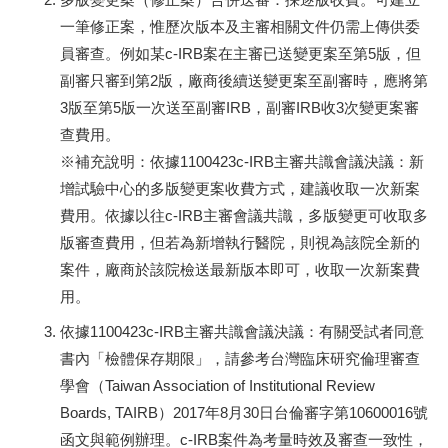
一筆修正案，惟歷次版本及主審相關文件仍需上傳供委
員審查。例如某c-IRB案在主審已送變更案至第5版，但
副審只審到第2版，廠商後續送變更案至副審時，應將第
3版至第5版一次送至副審IRB，副審IRB收3次變更案審
查費用。
※補充說明：依據1100423c-IRB主審共識會議決議：新
增試驗中心的多版變更案收費方式，建議收取一次新案
費用。依據以往c-IRB主審會議共識，多版變更可收取多
版審查費用，但若為新增執行醫院，則視為該院全新的
案件，廠商於該院檢送最新版本即可，收取一次新案費
用。
依據1100423c-IRB主審共識會議決議：有關受試者同意
書內「檢體保存期限」，請參考台灣臨床研究倫理審查
學會（Taiwan Association of Institutional Review
Boards, TAIRB）2017年8月30日台倫審字第10600016號
函文與範例辦理。c-IRB案件為考量時效及審查一致性，