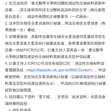
1. 先完成填寫「臺北醫學大學附設醫院感染性生物材料異動申
請書」，請正確填寫申請主治醫師及該科部的主管（兩位都需
親自簽名）、感染性檢體的正確數量等（一式兩份）。
2. 送本院生物安全委員會執行秘書，將送生物安全委員會（每
季開會一次）審核。
3. 若獲通過後，異動申請書與生物安全委員會同意書經本院生
物安全委員會主委及執行秘書簽名後，會將通過審查的異動申
請書一份給PI/CRO公司。計畫主持人需再簽一份「臺北醫學
大學附設醫院感染性生物材料異動運送至院外切結書」。
4. 計畫主持人/CRO公司須至衛福部CDC「感染性生物材料簽
審通關系統（
https://bioaudit.cdc.gov.tw/BMCSystem
）」申請
帳號密碼，並告知生安委員會執行秘書（以確保感染性生物材
料運送至院外的運送過程合法）。申請的CDC帳號經執行秘書
核對無誤後開通。
5. 請回覆以下資料「電子檔」，並寄回「紙本資料」供委員會
議時審閱簽核：
a. IRB 核准函