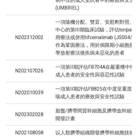
制不佳的成人受試者中的療效與安全
(UMBRIEL)
一項隨機分配、雙盲、安慰劑對照、
中心的第III期臨床試驗，評估toripalim
N202312002
用療法或併用tifcemalimab (JS004/TA
作為鞏固療法，用於侷限期小細胞肺
學放射療法後疾病未惡化的患者
一項第II期評估FB704A在嚴重嗜中性
N202107026
成人患者的安全性與容忍性試驗
一項第II期評估FB825在中度至重度
N202010039
喘成人患者的療效與安全性試驗
胎盤/臍帶間質幹細胞及臍帶血幹細胞
N202302028
開發計畫
N202108058
以人類臍帶組織開發臍帶幹細胞技術