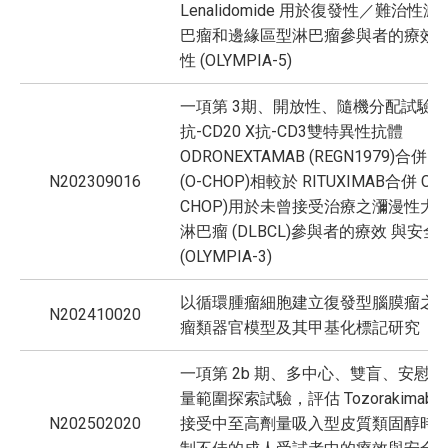
Lenalidomide 用於復發性／難治性
巴瘤和邊緣區型淋巴瘤參與者的療效
性 (OLYMPIA-5)
一項第 3期、開放性、隨機分配試驗
抗-CD20 X抗-CD3雙特異性抗體
ODRONEXTAMAB (REGN1979)合併 C
N202309016
(O-CHOP)相較於 RITUXIMAB合併 CHO
CHOP)用於未曾接受治療之瀰漫性大 
淋巴瘤 (DLBCL)參與者的療效 與安全
(OLYMPIA-3)
以循環腫瘤細胞建立復發型腦膜瘤之
N202410020
瘤類器官模型及其甲基化標記研究
一項第 2b 期、多中心、雙盲、安慰
量範圍探索試驗，評估 Tozorakimab
N202502020
接受中至高劑量吸入型皮質類固醇時