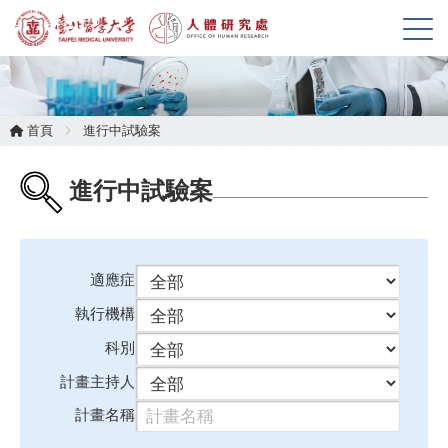
展
開
選
單
首頁
進行中試驗案
進行中試驗案
適應症
執行機構
科別
計畫主持人
計畫名稱