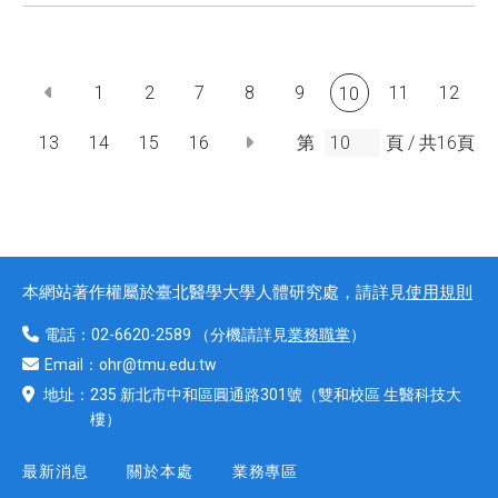
1
2
7
8
9
11
12
10
13
14
15
16
第
頁 /
共
16
頁
本網站著作權屬於臺北醫學大學人體研究處，請詳見
使用規則
電話：
02-6620-2589
（分機請詳見
業務職掌
）
Email：
ohr@tmu.edu.tw
地址：
235 新北市中和區圓通路301號
（雙和校區 生醫科技大
樓）
最新消息
關於本處
業務專區