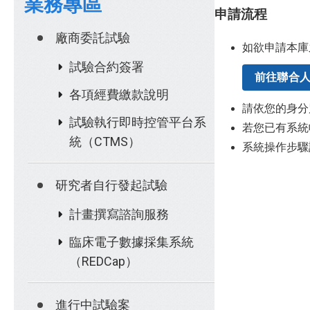
業務專區
申請流程
廠商委託試驗
如欲申請本庫
試驗合約簽署
前往聯合
各項經費繳款說明
請依您的身分
試驗執行即時控管平台系
若您已有系統帳
統（CTMS）
系統操作步驟
研究者自行發起試驗
計畫撰寫諮詢服務
臨床電子數據採集系統
（REDCap）
進行中試驗案