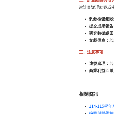
二、計畫結案與研
當計畫辦理結案或
剩餘檢體銷毀
提交成果報告
研究數據繳回
文獻備查：
若
三、注意事項
違規處理：
若
商業利益回饋
相關資訊
114-11
檢體與體學數