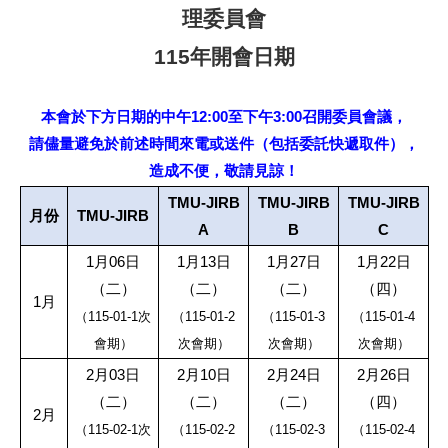
理委員會
115
年開會日期
本會於下方日期的中午
12:00
至下午
3:00
召開委員會議，
請儘量避免於前述時間來電或送件（包括委託快遞取件），
造成不便，敬請見諒！
TMU-JIRB
TMU-JIRB
TMU-JIRB
月份
TMU-JIRB
A
B
C
1
月
06
日
1
月
13
日
1
月
27
日
1
月
22
日
（二）
（二）
（二）
（四）
1
月
（
115-01-1
次
（
115-01-2
（
115-01-3
（
115-01-4
會期）
次會期）
次會期）
次會期）
2
月
03
日
2
月
10
日
2
月
24
日
2
月
26
日
（二）
（二）
（二）
（四）
2
月
（
115-02-1
次
（
115-02-2
（
115-02-3
（
115-02-4