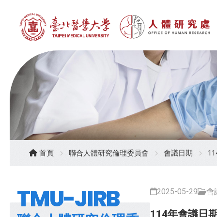
首頁
聯合人體研究倫理委員會
會議日期
1
TMU-JIRB
2025-05-29
會
114年會議日