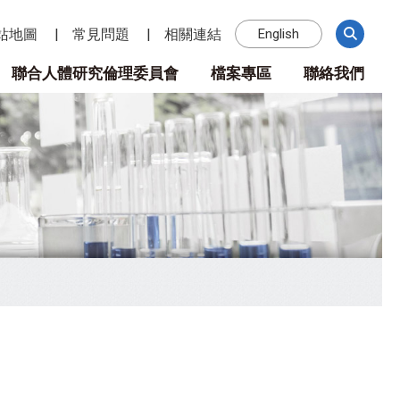
站地圖
常見問題
相關連結
English
聯合人體研究倫理委員會
檔案專區
聯絡我們