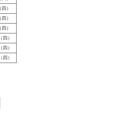
（四）
（四）
（四）
（四）
（四）
（四）