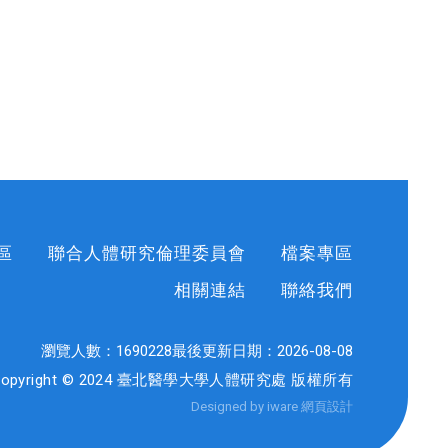
區
聯合人體研究倫理委員會
檔案專區
相關連結
聯絡我們
瀏覽人數：
1690228
最後更新日期：
2026-08-08
Copyright © 2024 臺北醫學大學人體研究處 版權所有
Designed by iware
網頁設計