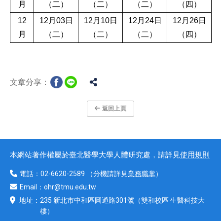
月
（二）
（二）
（二）
（四）
12
12
月
03
日
12
月
10
日
12
月
24
日
12
月
26
日
月
（二）
（二）
（二）
（四）
文章分享：
返回上頁
本網站著作權屬於臺北醫學大學人體研究處，請詳見
使用規則
電話：
02-6620-2589
（分機請詳見
業務職掌
）
Email：
ohr@tmu.edu.tw
地址：
235 新北市中和區圓通路301號
（雙和校區 生醫科技大
樓）