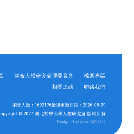
區
聯合人體研究倫理委員會
檔案專區
相關連結
聯絡我們
瀏覽人數：
1692176
最後更新日期：
2026-08-09
Copyright © 2024 臺北醫學大學人體研究處 版權所有
Designed by iware
網頁設計