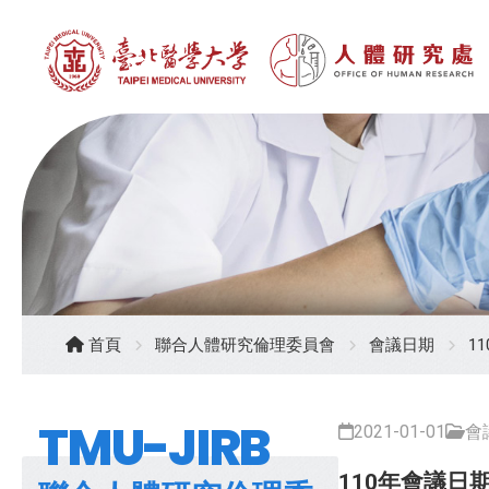
首頁
聯合人體研究倫理委員會
會議日期
1
TMU-JIRB
2021-01-01
會
110年會議日