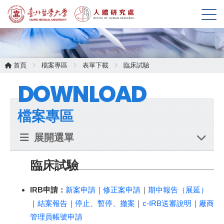
展
開
選
單
首頁
檔案專區
表單下載
臨床試驗
DOWNLOAD
檔案專區
展開選單
臨床試驗
IRB申請：
新案申請
｜
修正案申請
｜
期中報告（展延）
｜
結案報告
｜
停止、暫停、撤案
｜
c-IRB送審說明
｜
廠商
管理員帳號申請