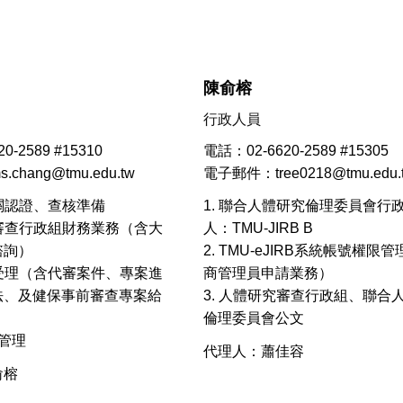
陳俞榕
行政人員
0-2589 #15310
電話：02-6620-2589 #15305
hang@tmu.edu.tw
電子郵件：tree0218@tmu.edu.
相關認證、查核準備
1. 聯合人體研究倫理委員會行
究審查行政組財務業務（含大
人：TMU-JIRB B
諮詢）
2. TMU-eJIRB系統帳號權限
件受理（含代審案件、專案進
商管理員申請業務）
法、及健保事前審查專案給
3. 人體研究審查行政組、聯合
倫理委員會公文
件管理
代理人：蕭佳容
俞榕