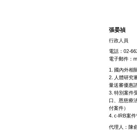
張晏禎
行政人員
電話：02-662
電子郵件：ms.c
1. 國內外
2. 人體研
量送審優惠
3. 特別案
口、恩慈療
付案件）
4. c-IRB案
代理人：陳