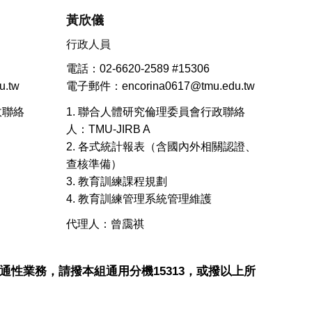
黃欣儀
行政人員
電話：02-6620-2589 #15306
.tw
電子郵件：encorina0617@tmu.edu.tw
政聯絡
1. 聯合人體研究倫理委員會行政聯絡
人：TMU-JIRB A
2. 各式統計報表（含國內外相關認證、
查核準備）
3. 教育訓練課程規劃
4. 教育訓練管理系統管理維護
代理人：曾靄祺
組共通性業務，請撥本組通用分機15313，或撥以上所