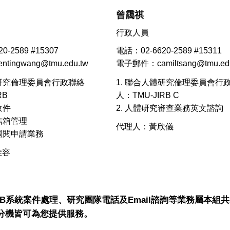
曾靄祺
行政人員
0-2589 #15307
電話：02-6620-2589 #15311
ingwang@tmu.edu.tw
電子郵件：camiltsang@tmu.edu
體研究倫理委員會行政聯絡
1. 聯合人體研究倫理委員會行
RB
人：TMU-JIRB C
收件
2. 人體研究審查業務英文諮詢
用信箱管理
代理人：黃欣儀
料調閱申請業務
佳容
JIRB系統案件處理、研究團隊電話及Email諮詢等業務屬本
分機皆可為您提供服務。