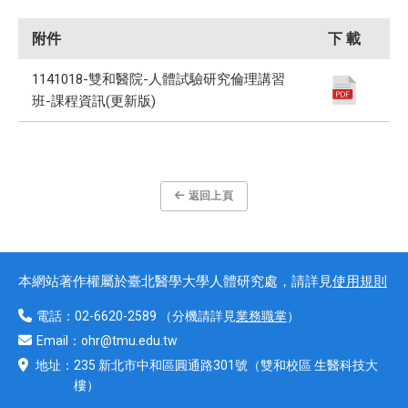
附件
下 載
1141018-雙和醫院-人體試驗研究倫理講習
班-課程資訊(更新版)
返回上頁
本網站著作權屬於臺北醫學大學人體研究處，請詳見
使用規則
電話：
02-6620-2589
（分機請詳見
業務職掌
）
Email：
ohr@tmu.edu.tw
地址：
235 新北市中和區圓通路301號
（雙和校區 生醫科技大
樓）