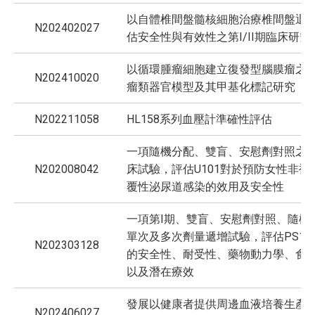
以自體椎間盤髓核細胞治療椎間盤退
N202402027
估安全性與有效性之第I/II期臨床研究
以循環腫瘤細胞建立復發型腦膜瘤之
N202410020
瘤類器官模型及其甲基化標記研究
N202211058
HL158系列血壓計準確性評估
一項隨機分配、雙盲、安慰劑對照之
N202008042
床試驗，評估U101對於預防女性非複
覆性泌尿道感染的效用及安全性
一項第I期、雙盲、安慰劑對照、隨機
單次及多次劑量遞增試驗，評估PS1
N202303128
的安全性、耐受性、藥物動力學、食
以及潛在療效
發展以健康者提供周邊血液培養生產
N202406027