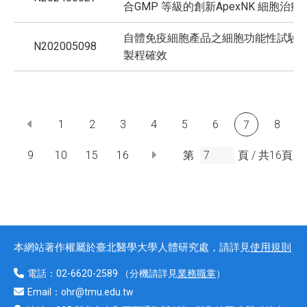
合GMP 等級的創新ApexNK 細胞治療
自體免疫細胞產品之細胞功能性試驗
N202005098
製程確效
1
2
3
4
5
6
8
7
9
10
15
16
第
頁 /
共
16
頁
本網站著作權屬於臺北醫學大學人體研究處，請詳見
使用規則
電話：
02-6620-2589
（分機請詳見
業務職掌
）
Email：
ohr@tmu.edu.tw