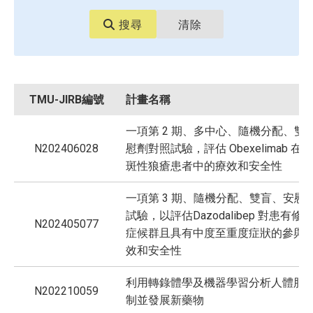
搜尋
清除
TMU-JIRB編號
計畫名稱
一項第 2 期、多中心、隨機分配、雙
N202406028
慰劑對照試驗，評估 Obexelimab 在
斑性狼瘡患者中的療效和安全性
一項第 3 期、隨機分配、雙盲、安慰
試驗，以評估Dazodalibep 對患有修
N202405077
症候群且具有中度至重度症狀的參與
效和安全性
利用轉錄體學及機器學習分析人體脂
N202210059
制並發展新藥物