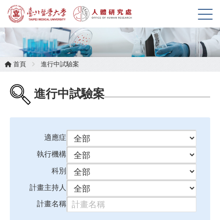
展
開
選
單
首頁
進行中試驗案
進行中試驗案
適應症
執行機構
科別
計畫主持人
計畫名稱