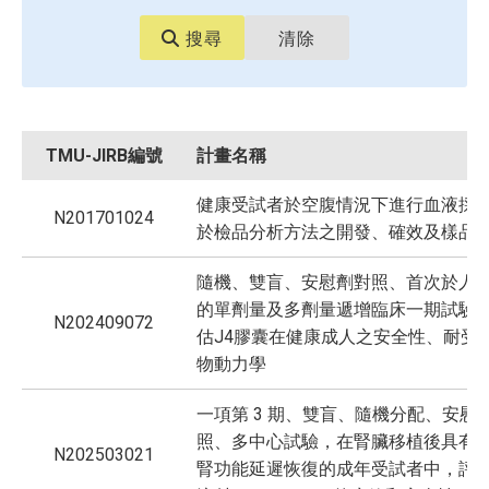
搜尋
清除
TMU-JIRB編號
計畫名稱
健康受試者於空腹情況下進行血液採
N201701024
於檢品分析方法之開發、確效及樣品
隨機、雙盲、安慰劑對照、首次於人
的單劑量及多劑量遞增臨床一期試驗
N202409072
估J4膠囊在健康成人之安全性、耐受
物動力學
一項第 3 期、雙盲、隨機分配、安慰
照、多中心試驗，在腎臟移植後具有
N202503021
腎功能延遲恢復的成年受試者中，評