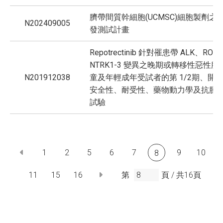
臍帶間質幹細胞(UCMSC)細胞製劑之
N202409005
發測試計畫
Repotrectinib 針對罹患帶 ALK、RO
NTRK1-3 變異之晚期或轉移性惡性腫
N201912038
童及年輕成年受試者的第 1/2期、開
安全性、耐受性、藥物動力學及抗腫
試驗
1
2
5
6
7
9
10
8
11
15
16
第
頁 /
共
16
頁