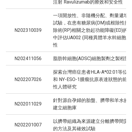
注射 Ravulizumab的療效和安全性
一項開放性、非隨機分配、劑量遞增
試驗，在患有糖尿病(DM)或根除性攝
N202310039
除術(RP)相關之勃起功能障礙(ED)的
中評估UA002 (同種異體羊水幹細胞)
性
N202411056
脂肪幹細胞(ADSC)細胞製劑之製程開
探索台灣癌症患者HLA-A*02:01等位
N202207026
和 NY-ESO-1腫瘤抗原表達狀態的前
性人體研究
針對源自孕婦的胎盤、臍帶和羊水的
N202011029
建立細胞庫
以臍帶組織為來源建立分離臍帶間質
N202201007
的方法及其確效試驗