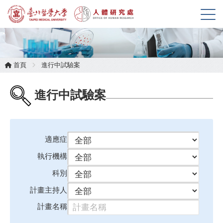
展
開
選
單
首頁
進行中試驗案
進行中試驗案
適應症
執行機構
科別
計畫主持人
計畫名稱