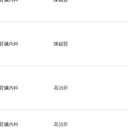
腎臟內科
陳錫賢
腎臟內科
高治圻
腎臟內科
高治圻