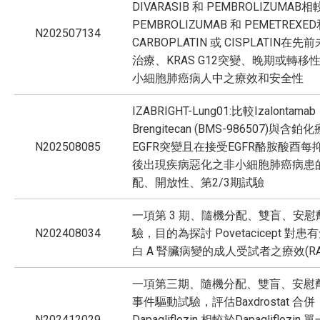
DIVARASIB 和 PEMBROLIZUMAB
PEMBROLIZUMAB 和 PEMETREXE
N202507134
CARBOPLATIN 或 CISPLATIN在
治療、KRAS G12突變、晚期或轉移
小細胞肺癌病人中之療效和安全性
IZABRIGHT-Lung01:比較Izalontamab
Brengitecan (BMS-986507)與含
N202508085
EGFR突變且在接受EGFR酪胺酸酉每
後出現疾病惡化之非小細胞肺癌病患
配、開放性、第2/3期試驗
一項第 3 期、隨機分配、雙盲、安慰
N202408034
驗，目的為探討 Povetacicept 對
白 A 腎臟病變的成人受試者之療效(RAI
一項第三期、隨機分配、雙盲、安慰
事件驅動試驗，評估Baxdrostat 合併
N202412029
Dapagliflozin 相較於Dapagliflozi