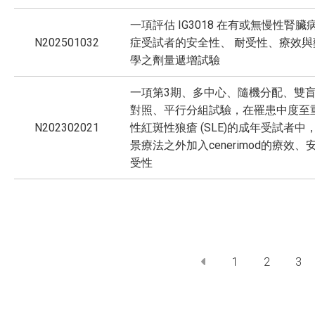
一項評估 IG3018 在有或無慢性腎
N202501032
症受試者的安全性、 耐受性、療效與
學之劑量遞增試驗
一項第3期、多中心、隨機分配、雙
對照、平行分組試驗，在罹患中度至
N202302021
性紅斑性狼瘡 (SLE)的成年受試者中
景療法之外加入cenerimod的療效
受性
1
2
3