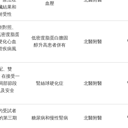
血壓
臟結果和
耐受性
劑對照、
於低密度脂蛋
低密度脂蛋白膽固
硬化心血
北醫附醫
醇升高患者併有
管疾病風
配、雙
0 在接受一
的局部節段
腎絲球硬化症
北醫附醫
以及安全
的受試者
 的第三期
糖尿病和慢性腎病
北醫附醫