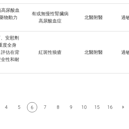
臟病高尿酸血
有或無慢性腎臟病
藥物動力
北醫附醫
過
高尿酸血症
盲、安慰劑
重度全身
，評估在背
紅斑性狼瘡
北醫附醫
過
、安全性和耐
4
5
7
8
9
10
15
16
6