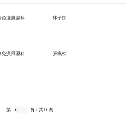
敏免疫風濕科
林子閔
敏免疫風濕科
張棋楨
第
頁 /
共
16
頁