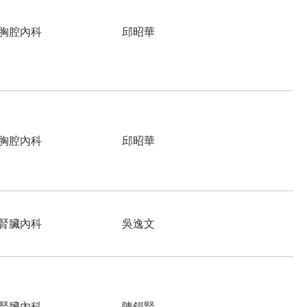
胸腔內科
邱昭華
胸腔內科
邱昭華
腎臟內科
吳逸文
腎臟內科
陳錫賢