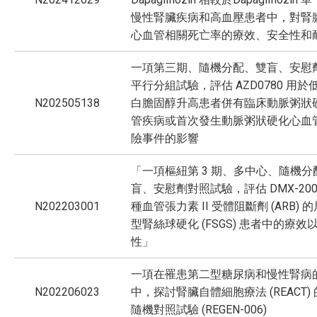
慢性腎臟疾病和高血壓患者中，對腎
心血管相關死亡率的療效、安全性和
一項第三期、隨機分配、雙盲、安慰
平行分組試驗，評估 AZD0780 用
N202505138
白膽固醇升高患者併有臨床動脈粥狀
管疾病或首次發生動脈粥狀硬化心血
險事件的影響
「一項樞紐第 3 期、多中心、隨機分
盲、安慰劑對照試驗，評估 DMX-20
N202203001
種血管張力素 II 受體阻斷劑 (ARB) 
型腎絲球硬化 (FSGS) 患者中的療效
性」
一項在罹患第二型糖尿病和慢性腎病
N202206023
中，探討腎臟自體細胞療法 (REACT)
隨機對照試驗 (REGEN-006)