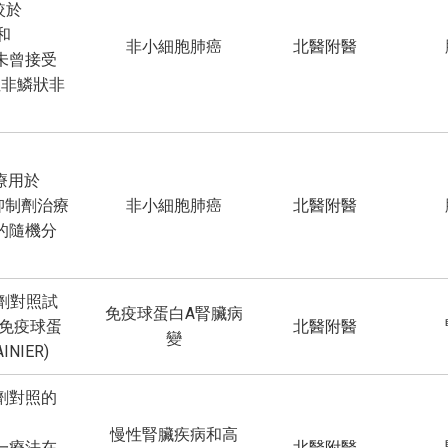
相較於
D和
非小細胞肺癌
北醫附醫
先前未曾接受
性非鱗狀非
鉑化療用於
抑制劑治療
非小細胞肺癌
北醫附醫
的隨機分
劑對照試
免疫球蛋白A腎臟病
患有免疫球蛋
北醫附醫
變
NIER)
劑對照的
慢性腎臟疾病和高
n 單一療法在
北醫附醫