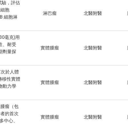
試驗，評估
 細胞
淋巴瘤
北醫附醫
的B 細胞淋
30毫克)用
性、耐受
實體腫瘤
北醫附醫
期劑量探
首次於人體
/轉移性實體
實體腫瘤
北醫附醫
物動力學
體腫瘤（包
患者的首次
實體腫瘤
北醫附醫
性、多中心、