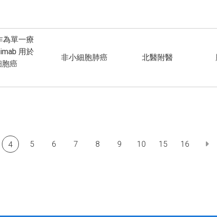
 作為單一療
limab 用於
非小細胞肺癌
北醫附醫
細胞癌
5
6
7
8
9
10
15
16
4