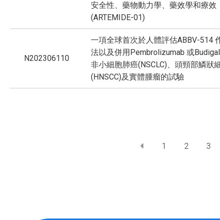
安全性、藥物動力學、藥效學和療效
(ARTEMIDE-01)
一項全球首次於人體評估ABBV-514
法以及併用Pembrolizumab 或Budiga
N202306110
非小細胞肺癌(NSCLC)、頭頸部鱗狀
(HNSCC)及實體腫瘤的試驗
1
2
3