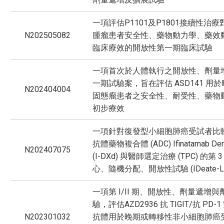
一項評估P1101及P1801接續性治
N202505082
腫瘤患者安全性、藥物動力學、藥效
臨床療效的開放性第一期臨床試驗
一項首次於人體執行之開放性、劑量
一期試驗案，旨在評估 ASD141 用
N202404004
固態瘤患者之安全性、耐受性、藥物
初步療效
一項針對復發型小細胞肺癌受試者比較 
抗體藥物複合體 (ADC) Ifinatamab Deru
N202407075
(I-DXd) 與醫師選定治療 (TPC) 的第
心、隨機分配、開放性試驗 (IDeate-Lu
一項第 I/II 期、開放性、劑量遞增
驗，評估AZD2936 抗 TIGIT/抗 PD-
N202301032
抗體用於晚期或轉移性非小細胞肺癌