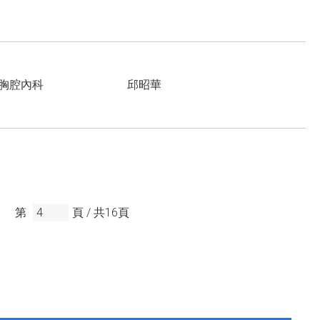
胸腔內科
邱昭華
第
頁 /
共
16
頁