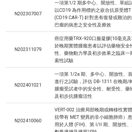
一項第1/2 期多中心、開放性、單組
以CD19 為作用標的之嵌合抗原受體T
N202307007
(CD19 CAR-T) 針對患有復發或難治
巴瘤的病患之安全性及療效
癌症用藥TRX-920口服凝膠(10毫克及
於晚期實體腫瘤患者以評估藥物安全
N202311079
性、藥物動力學及初步效果之臨床一
索性試驗
一項第 1/2a 期、多中心、開放性、
進行之試驗，評估 DB-1311 在晚期
N202401021
腫瘤受試者中的安全性、耐受性、藥
及初步抗腫瘤活性
VERT-002 治療局部晚期或轉移性實
括帶有 MET 變異的非小細胞肺癌）
N202410060
用於人體 (FIH)、第 I/II 期、開放
劑量遞增及擴展試驗