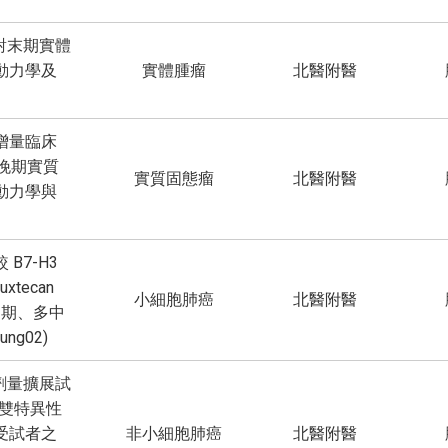
療對末期實體
動力學及
實體腫瘤
北醫附醫
增量臨床
於晚期實質
實質固態瘤
北醫附醫
動力學與
B7-H3
xtecan
小細胞肺癌
北醫附醫
 3 期、多中
ng02)
與劑量擴展試
1 雙特異性
受試者之
非小細胞肺癌
北醫附醫