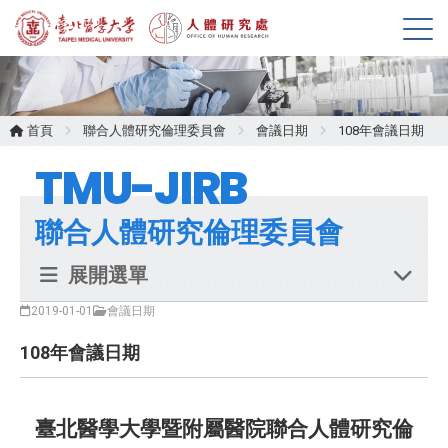
展
開
選
單
首頁
聯合人體研究倫理委員會
會議日期
108年會議日期
TMU-JIRB
聯合人體研究倫理委員會
展開選單
2019-01-01
會議日期
108年會議日期
臺北醫學大學暨附屬醫院聯合人體研究倫