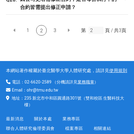
合約皆需提出修正申請？
1
3
第
頁 /
共
3
頁
2
本網站著作權屬於臺北醫學大學人體研究處，請詳見
使用規則
電話：
02-6620-2589
（分機請詳見
業務職掌
）
Email：
ohr@tmu.edu.tw
地址：
235 新北市中和區圓通路301號
（雙和校區 生醫科技大
樓）
最新消息
關於本處
業務專區
聯合人體研究倫理委員會
檔案專區
相關連結