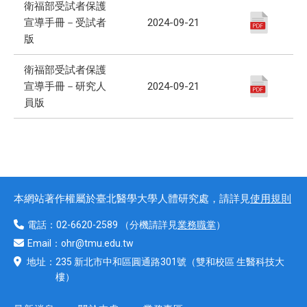
衛福部受試者保護
宣導手冊－受試者
2024-09-21
版
衛福部受試者保護
宣導手冊－研究人
2024-09-21
員版
本網站著作權屬於臺北醫學大學人體研究處，請詳見
使用規則
電話：
02-6620-2589
（分機請詳見
業務職掌
）
Email：
ohr@tmu.edu.tw
地址：
235 新北市中和區圓通路301號
（雙和校區 生醫科技大
樓）