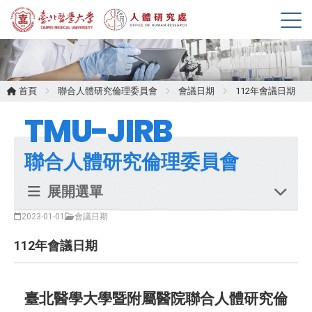
展
開
選
單
首頁
聯合人體研究倫理委員會
會議日期
112年會議日期
TMU-JIRB
聯合人體研究倫理委員會
展開選單
2023-01-01
會議日期
112年會議日期
臺北醫學大學暨附屬醫院聯合人體研究倫