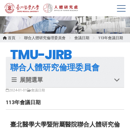
展
開
選
單
首頁
聯合人體研究倫理委員會
會議日期
113年會議日期
TMU-JIRB
聯合人體研究倫理委員會
展開選單
2024-01-01
會議日期
113年會議日期
臺北醫學大學暨附屬醫院聯合人體研究倫