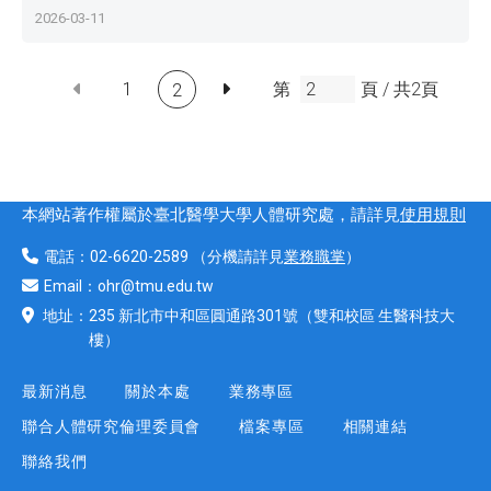
2026-03-11
1
第
頁 /
共
2
頁
2
本網站著作權屬於臺北醫學大學人體研究處，請詳見
使用規則
電話：
02-6620-2589
（分機請詳見
業務職掌
）
Email：
ohr@tmu.edu.tw
地址：
235 新北市中和區圓通路301號
（雙和校區 生醫科技大
樓）
最新消息
關於本處
業務專區
聯合人體研究倫理委員會
檔案專區
相關連結
聯絡我們